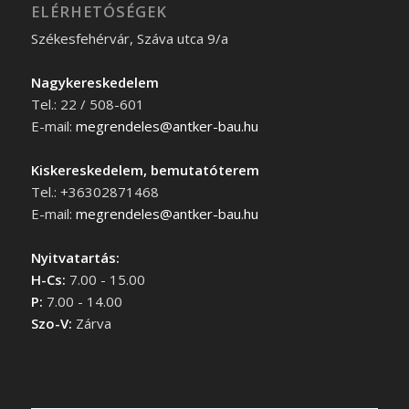
ELÉRHETÓSÉGEK
Székesfehérvár, Száva utca 9/a
Nagykereskedelem
Tel.: 22 / 508-601
E-mail:
megrendeles@antker-bau.hu
Kiskereskedelem, bemutatóterem
Tel.: +36302871468
E-mail:
megrendeles@antker-bau.hu
Nyitvatartás:
H-Cs:
7.00 - 15.00
P:
7.00 - 14.00
Szo-V:
Zárva