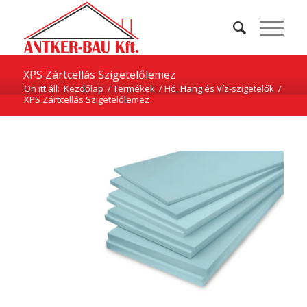
XPS Zártcellás Szigetelőlemez
Ön itt áll:
Kezdőlap
/
Termékek
/
Hő, Hang és Víz-szigetelők
/
XPS Zártcellás Szigetelőlemez