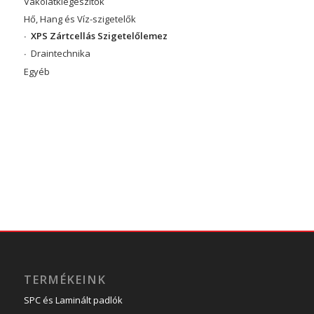
Vakolatkiegészítők
Hő, Hang és Víz-szigetelők
XPS Zártcellás Szigetelőlemez
Draintechnika
Egyéb
TERMÉKEINK
SPC és Laminált padlók