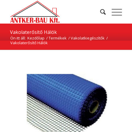
Vakolaterősítő Hálók
Ön itt áll:
Kezdőlap
/
Termékek
/
Vakolatkiegészítők
/
Vakolaterősítő Hálók