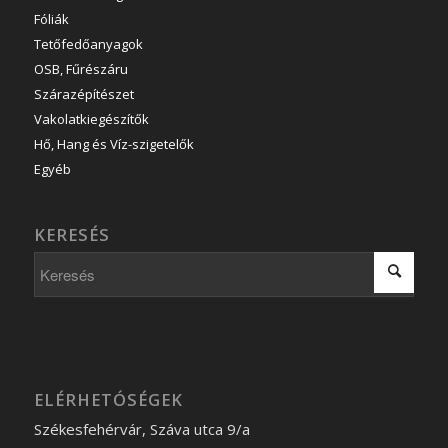
Fóliák
Tetőfedőanyagok
OSB, Fűrészáru
Szárazépítészet
Vakolatkiegészítők
Hő, Hang és Víz-szigetelők
Egyéb
KERESÉS
ELÉRHETÓSÉGEK
Székesfehérvár, Száva utca 9/a