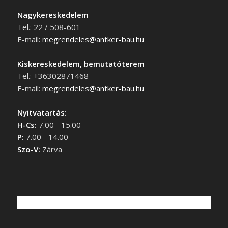
Nagykereskedelem
Tel.: 22 / 508-601
E-mail:
megrendeles@antker-bau.hu
Kiskereskedelem, bemutatóterem
Tel.: +36302871468
E-mail:
megrendeles@antker-bau.hu
Nyitvatartás:
H-Cs:
7.00 - 15.00
P:
7.00 - 14.00
Szo-V:
Zárva