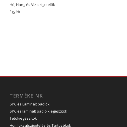
Hő, Hang és Víz-szigetelők
Egyéb
TERMÉKEINK
SPC és Laminált padlók
SPC és laminált padló kiegészítők
Tetőkiegészítők
Homlokzatszigetelés és Tartozékok