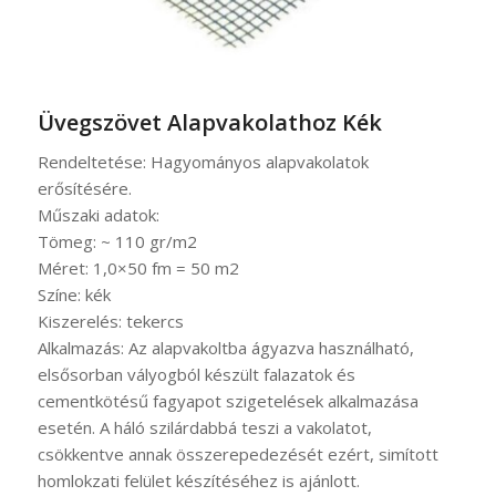
Üvegszövet Alapvakolathoz Kék
Rendeltetése: Hagyományos alapvakolatok
erősítésére.
Műszaki adatok:
Tömeg: ~ 110 gr/m2
Méret: 1,0×50 fm = 50 m2
Színe: kék
Kiszerelés: tekercs
Alkalmazás: Az alapvakoltba ágyazva használható,
elsősorban vályogból készült falazatok és
cementkötésű fagyapot szigetelések alkalmazása
esetén. A háló szilárdabbá teszi a vakolatot,
csökkentve annak összerepedezését ezért, simított
homlokzati felület készítéséhez is ajánlott.