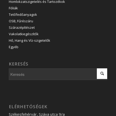
Homlokzatszigetelés és Tartozékok
Fóliák
Tetőfedőanyagok
OSB, Fűrészáru
Szárazépítészet
Vakolatkiegészítők
Hő, Hang és Víz-szigetelők
Egyéb
KERESÉS
ELÉRHETÓSÉGEK
Székesfehérvár, Száva utca 9/a