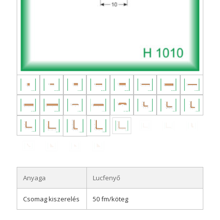
Anyaga
Lucfenyő
Csomag kiszerelés
50 fm/köteg