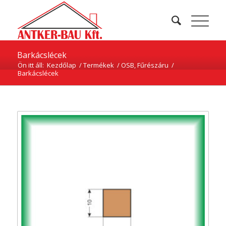
Barkácslécek
Ön itt áll:
Kezdőlap
/
Termékek
/
OSB, Fűrészáru
/
Barkácslécek