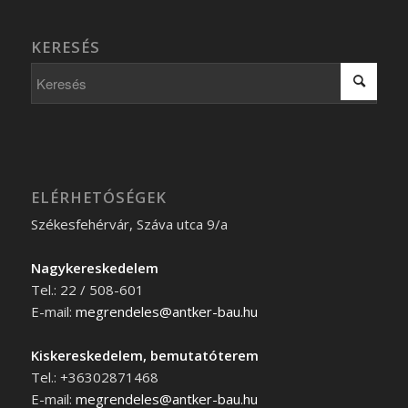
KERESÉS
ELÉRHETÓSÉGEK
Székesfehérvár, Száva utca 9/a
Nagykereskedelem
Tel.: 22 / 508-601
E-mail:
megrendeles@antker-bau.hu
Kiskereskedelem, bemutatóterem
Tel.: +36302871468
E-mail:
megrendeles@antker-bau.hu