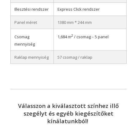
Illesztési rendszer
Express Click rendszer
Panel méret
1380 mm * 244 mm
2
Csomag
1,684 m
/ csomag – 5 panel
mennyiség
Raklap mennyiség
57 csomag / raklap
Válasszon a kiválasztott színhez illő
szegélyt és egyéb kiegészítőket
kínálatunkból!