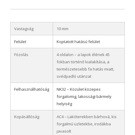
Vastagság
10 mm
Felület
Koptatott hatású felület
Fózolás
4 oldalon – a lapok élének 45
fokban történő kialakítása, a
természetesebb fa hatás miatt,
svédpadló utánzat
Felhasználhatóság
NK32 – Közület közepes
forgalomig, lakossági bármely
helyiség
Kopásállóság
AC4 – Lakóterekben bárhová, kis
forgalmú üzletekbe, irodákba
javasolt