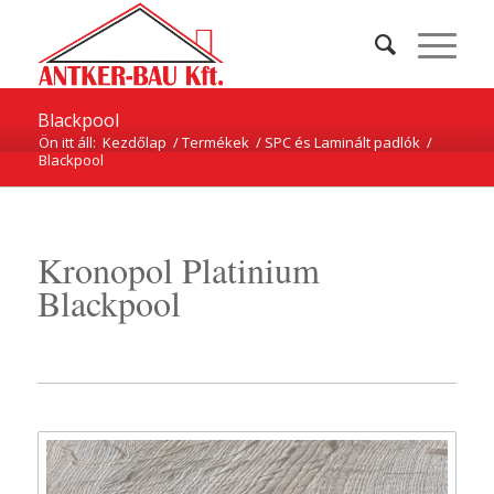
Blackpool
Ön itt áll:
Kezdőlap
/
Termékek
/
SPC és Laminált padlók
/
Blackpool
Kronopol Platinium
Blackpool